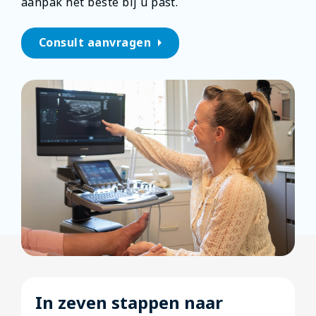
aanpak het beste bij u past.
arrow_right
Consult aanvragen
In zeven stappen naar