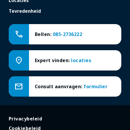
Locaties
Tevredenheid
call
Bellen:
085-2736222
location_on
Expert vinden:
locaties
mail
Consult aanvragen:
formulier
Privacybeleid
Cookiebeleid