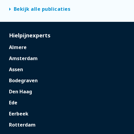
arrow_right
Bekijk alle publicaties
Hielpijnexperts
Almere
Amsterdam
Assen
Bodegraven
Den Haag
Ede
Eerbeek
Rotterdam