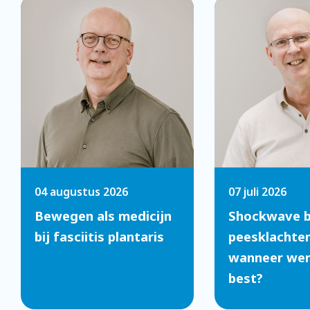
04 augustus 2026
07 juli 2026
Bewegen als medicijn
Shockwave b
bij fasciitis plantaris
peesklachten
wanneer werk
best?