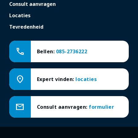
Consult aanvragen
Locaties
Tevredenheid
call
Bellen:
085-2736222
location_on
Expert vinden:
locaties
mail
Consult aanvragen:
formulier