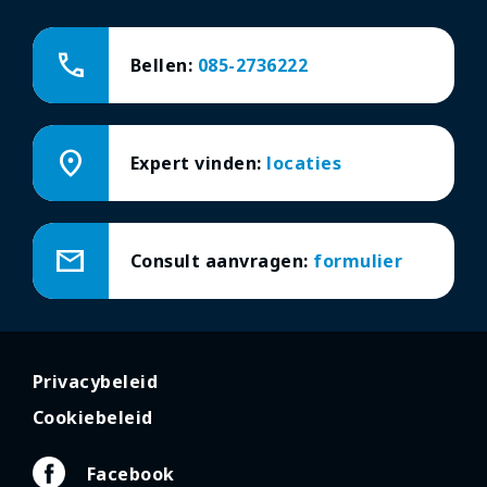
call
Bellen:
085-2736222
location_on
Expert vinden:
locaties
mail
Consult aanvragen:
formulier
Privacybeleid
Cookiebeleid
Facebook