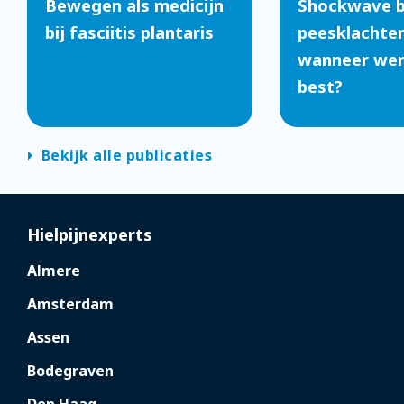
Bewegen als medicijn
Shockwave b
bij fasciitis plantaris
peesklachten
wanneer werk
best?
arrow_right
Bekijk alle publicaties
Hielpijnexperts
Almere
Amsterdam
Assen
Bodegraven