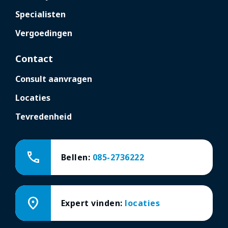
Specialisten
Vergoedingen
Contact
Consult aanvragen
Locaties
Tevredenheid
call
Bellen:
085-2736222
location_on
Expert vinden:
locaties