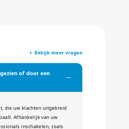
arrow_right
Bekijk meer vragen
gezien of door een
rt, die uw klachten uitgebreid
aalt. Afhankelijk van uw
essionals inschakelen, zoals