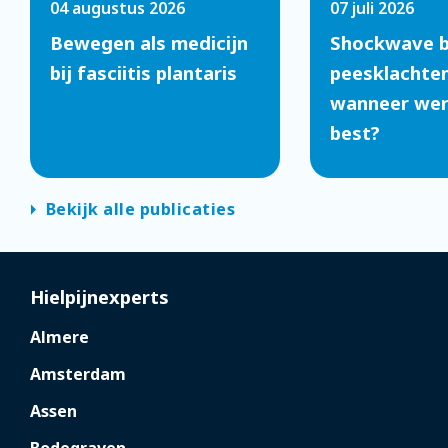
04 augustus 2026
07 juli 2026
Bewegen als medicijn
Shockwave b
bij fasciitis plantaris
peesklachten
wanneer werk
best?
arrow_right
Bekijk alle publicaties
Hielpijnexperts
Almere
Amsterdam
Assen
Bodegraven