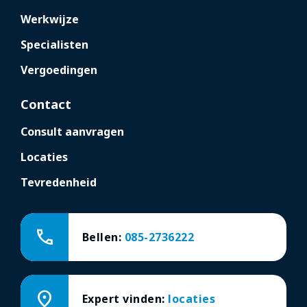
Werkwijze
Specialisten
Vergoedingen
Contact
Consult aanvragen
Locaties
Tevredenheid
call
Bellen:
085-2736222
location_on
Expert vinden:
locaties