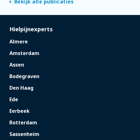
arrow_right
Bekijk alle publicaties
Hielpijnexperts
Almere
Amsterdam
Assen
Bodegraven
Den Haag
Ede
Eerbeek
Rotterdam
Sassenheim