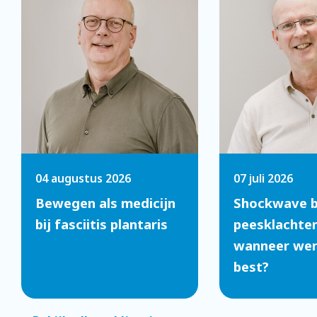
04 augustus 2026
07 juli 2026
Bewegen als medicijn
Shockwave b
bij fasciitis plantaris
peesklachten
wanneer werk
best?