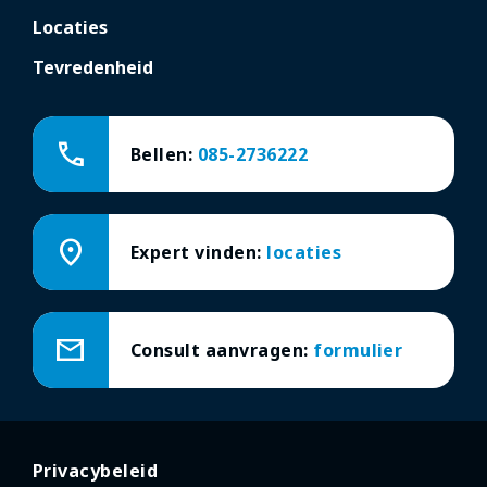
Locaties
Tevredenheid
call
Bellen:
085-2736222
location_on
Expert vinden:
locaties
mail
Consult aanvragen:
formulier
Privacybeleid