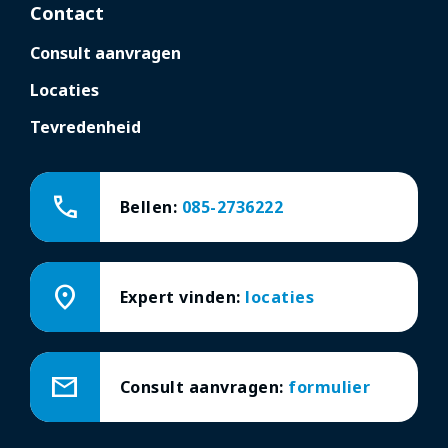
Contact
Consult aanvragen
Locaties
Tevredenheid
call
Bellen:
085-2736222
location_on
Expert vinden:
locaties
mail
Consult aanvragen:
formulier