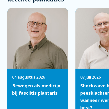
04 augustus 2026
07 juli 2026
Bewegen als medicijn
Shockwave b
bij fasciitis plantaris
peesklachten
wanneer werk
best?