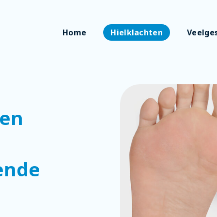
Home
Hielklachten
Veelge
een
ende