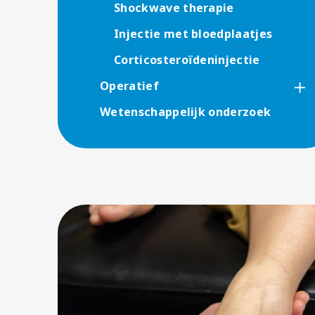
Shockwave therapie
Injectie met bloedplaatjes
Corticosteroïdeninjectie
Operatief
Wetenschappelijk onderzoek