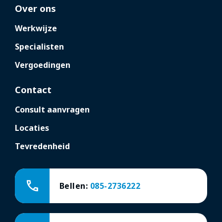
Over ons
Werkwijze
Specialisten
Vergoedingen
Contact
Consult aanvragen
Locaties
Tevredenheid
call
Bellen:
085-2736222