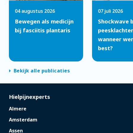
04 augustus 2026
07 juli 2026
Bewegen als medicijn
Shockwave b
bij fasciitis plantaris
peesklachten
wanneer werk
best?
arrow_right
Bekijk alle publicaties
Hielpijnexperts
Almere
Amsterdam
Assen