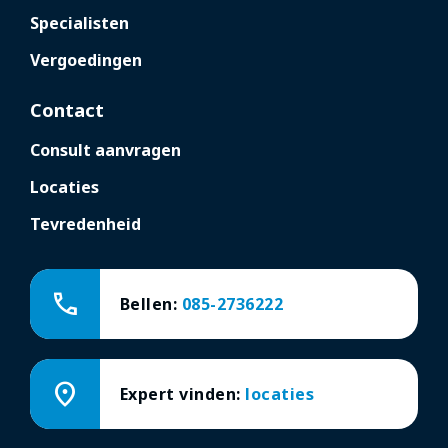
Specialisten
Vergoedingen
Contact
Consult aanvragen
Locaties
Tevredenheid
call
Bellen:
085-2736222
location_on
Expert vinden:
locaties