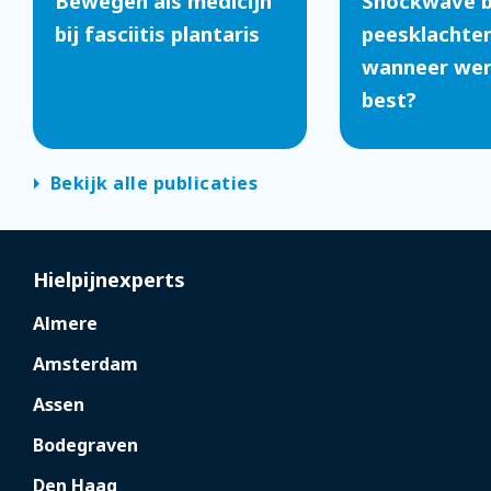
Bewegen als medicijn
Shockwave b
bij fasciitis plantaris
peesklachten
wanneer werk
best?
arrow_right
Bekijk alle publicaties
Hielpijnexperts
Almere
Amsterdam
Assen
Bodegraven
Den Haag