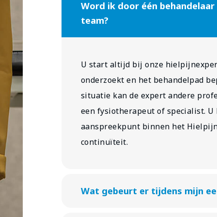
Word ik door één behandelaar 
team?
U start altijd bij onze hielpijnexpe
onderzoekt en het behandelpad bep
situatie kan de expert andere prof
een fysiotherapeut of specialist. U
aanspreekpunt binnen het Hielpijn
continuïteit.
Wat gebeurt er tijdens mijn e