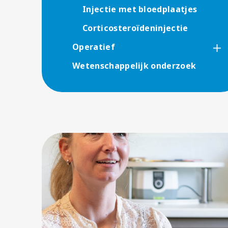
Injectie met bloedplaatjes
Corticosteroïdeninjectie
Operatief
Wetenschappelijk onderzoek