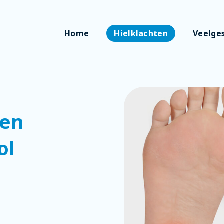
Home
Hielklachten
Veelge
een
ol