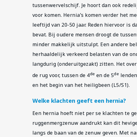
tussenwervelschijf. Je hoort dan ook redel
voor komen. Hernia’s komen verder het mee
leeftijd van 20-50 jaar. Reden hiervoor is d
bevat. Bij oudere mensen droogt de tussen
minder makkelijk uitstulpt. Een andere bel
herhaaldelijk verkeerd belasten van de on
langdurig (onderuitgezakt) zitten. Het ove
de
de
de rug voor, tussen de 4
en de 5
lendenw
en het begin van het heiligbeen (L5/S1).
Welke klachten geeft een hernia?
Een hernia hoeft niet per se klachten te 
ruggenmergzenuw aandrukt kan dit hevige p
langs de baan van de zenuw geven. Met nam