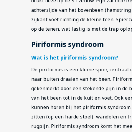
drukt deze op de S1 zenuw. Pijn zal doortr
achterzijde van het bovenbeen (hamstring 
zijkant voet richting de kleine teen. Spie
op de tenen, wat lastig is met de trap opl
Piriformis syndroom
Wat is het piriformis syndroom?
De piriformis is een kleine spier, centraal 
naar buiten draaien van het been. Piriform
gekenmerkt door een stekende pijn in de b
van het been tot in de kuit en voet. Ook ee
kunnen horen bij het piriformis syndroom.
zitten (op een harde stoel), wandelen en t
rugpijn. Piriformis syndroom komt het mee