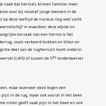
ijk vaak dat hernia’s binnen families meer
ste voor bij relatief jonge mensen in de
at op deze leeftijd de nucleus nog veel vocht
wervelschijf in waardoor deze afplat en
angrijke oorzaak van een hernia is het
derrug, zoals verkeerd bukken en tillen en
rgrote deel van de rughernia’s komt onderin
de
ervel (L4/5) of tussen de 5
lendenwervel
geven, maar wanneer deze tegen een
ijn in de rug, maar ook vooral in het been
e zitten geeft vaak pijn in het been en ook