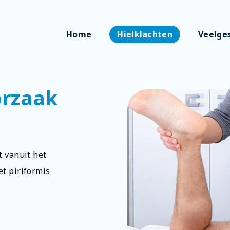
Home
Hielklachten
Veelge
orzaak
t vanuit het
t piriformis